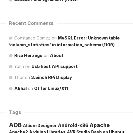
Recent Comments
Constance Gomez
on
MySQL Error: Unknown table
‘column_statistics’ in information_schema (1109)
Riza Herzego
on
About
Yohh
on
Usb host API support
Thor
on
3.5inch RPi Display
Akhal
on
Qt for Linux/X11
Tags
ADB
Apache
Android-x86
Altium Designer
Apache2
Arduino Libraries
AVR Studio
Bash on Ubuntu