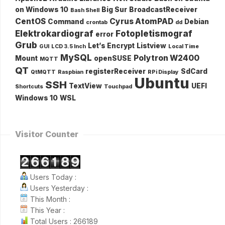
on Windows 10
Big Sur
BroadcastReceiver
Bash Shell
CentOS
Cyrus AtomPAD
Command
Debian
crontab
dd
Elektrokardiograf
Fotopletismograf
error
Grub
Let’s Encrypt
Listview
GUI
LCD 3.5 Inch
Local Time
MySQL
Polytron W2400
Mount
openSUSE
MQTT
QT
registerReceiver
SdCard
QtMQTT
Raspbian
RPi Display
Ubuntu
SSH
TextView
UEFI
Shortcuts
Touchpad
Windows 10
WSL
Visitor Counter
Users Today :
Users Yesterday :
This Month :
This Year :
Total Users : 266189