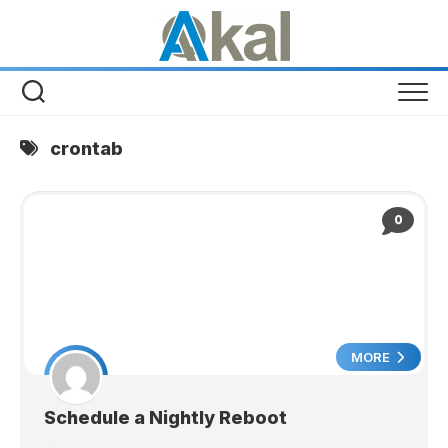
Skip
to
content
crontab
0
MORE
Schedule a Nightly Reboot